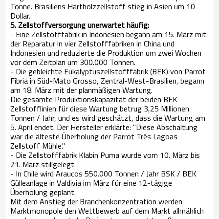
Tonne. Brasiliens Hartholzzellstoff stieg in Asien um 10
Dollar.
5. Zellstoffversorgung unerwartet häufig:
- Eine Zellstofffabrik in Indonesien begann am 15. März mit
der Reparatur in vier Zellstofffabriken in China und
Indonesien und reduzierte die Produktion um zwei Wochen
vor dem Zeitplan um 300.000 Tonnen.
- Die gebleichte Eukalyptuszellstofffabrik (BEK) von Parrot
Fibria in Süd-Mato Grosso, Zentral-West-Brasilien, begann
am 18. März mit der planmäßigen Wartung.
Die gesamte Produktionskapazität der beiden BEK
Zellstofflinien für diese Wartung betrug 3,25 Millionen
Tonnen / Jahr, und es wird geschätzt, dass die Wartung am
5. April endet. Der Hersteller erklärte: "Diese Abschaltung
war die älteste Überholung der Parrot Três Lagoas
Zellstoff Mühle."
- Die Zellstofffabrik Klabin Puma wurde vom 10. März bis
21. März stillgelegt.
- In Chile wird Araucos 550.000 Tonnen / Jahr BSK / BEK
Gülleanlage in Valdivia im März für eine 12-tägige
Überholung geplant.
Mit dem Anstieg der Branchenkonzentration werden
Marktmonopole den Wettbewerb auf dem Markt allmählich