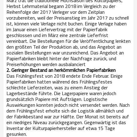
März trat die traditionelle Hochsaison des Kulturpapiers,
Herbst Lehrmaterial begann 2018 im Vergleich zu der
Reihenfolge der 2017 Verleger vor dem Zeitplan
vorzubereiten, weil der Preisanstieg im Jahr 2017 zu schnell
ist, können viele Verlage nicht buchen. Einige Verlage haben
im Januar einen Liefervertrag mit der Papierfabrik
geschlossen und im März eine zentrale Lieferfrist
vereinbart. Die Bestellungen für die Veröffentlichung lenkten
den größten Teil der Produktion ab, und das Angebot an
sozialen Bestellungen war unzureichend. Das Angebot an
Papierfabriken bleibt hinter der Nachfrage zurück, und
Preiserhöhungen werden ausbalanciert
2. Geringer Bestand an herkömmlichen Papierfabriken
Das Frühlingsfest von 2018 endete Ende Februar. Einige
Papierfabriken hatten während des Frühlingsfestes
schlechte Lieferzeiten, was zu einem Anstieg der
Lagerbestände führte. Die Lagerpapiere waren jedoch
grundsätzlich Papiere mit Aufträgen. Logistische
Auswirkungen konnten jedoch nicht versendet werden. Nach
dem Frühlingsfest erholte sich die Logistik allmählich und
der Fabrikbestand war zur Hälfte. Der Monat ist bereits auf
ein niedriges Niveau zurückgegangen. Gegenwärtig ist das
Inventar der Kulturpapierhersteller auf etwa 15 Tage
gesunken.