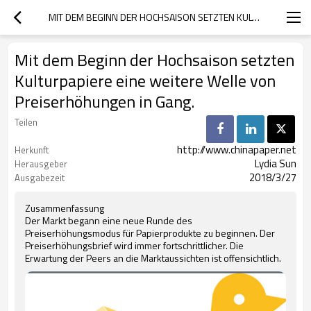
MIT DEM BEGINN DER HOCHSAISON SETZTEN KULTURPAPIERE EINE WEITERE WELLE VON PREISERHÖHUNGEN IN GANG.
Mit dem Beginn der Hochsaison setzten
Kulturpapiere eine weitere Welle von
Preiserhöhungen in Gang.
Teilen
http://www.chinapaper.net
Herkunft
Lydia Sun
Herausgeber
2018/3/27
Ausgabezeit
Zusammenfassung
Der Markt begann eine neue Runde des
Preiserhöhungsmodus für Papierprodukte zu beginnen. Der
Preiserhöhungsbrief wird immer fortschrittlicher. Die
Erwartung der Peers an die Marktaussichten ist offensichtlich.