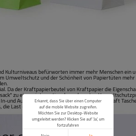
und Kulturniveaus befürworten immer mehr Menschen ein 
m Umweltschutz und der Schönheit von Papiertüten mehr A
den.
ial. Da der Kraftpapierbeutel von Kraftpapier die Eigensc
ersack" zu einem international anerkannten Umweltschutzp
In-und Ausland, Supermärkte können überall "Kraft Taschen"
Erkannt, dass Sie über einen Computer
, die Last des Lebens zu teilen.
auf die mobile Website zugreifen.
Möchten Sie zur Desktop-Website
umgeleitet werden? Klicken Sie auf 'Ja', um
fortzufahren
Nein
Ja