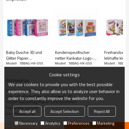
Baby Dusche 3D und
Kundenspezifischer
Freihandzeic
Glitter Papier
netter Karikatur-Logo-
lebhafte klei
Herz Muster Geschenktüten
Modell : 18BAG-HX-055
Modell : 18BAG-HX-055
Modell : 18BAG
Geschenktüten mit 4
Druck mit Band-Griff-
und glitzernde
Designs in Tongle
Taschen-Papiertüte mit 4
Geschenktüten
Cookie settings
Verpackung sortiert
Entwürfen sortiert in der
Designs in To
Stichwörter
Tongle Verpackung
Packing sortie
We use cookies to provide you with the best possible
Kinder Geschenktüten
experience. They also allow us to analyze user behavior in
Entwurfs-Papiertüten des Entwurfs 3D
order to constantly improve the website for you.
Kinder Geburtstag Papier Geschenktüten
Papiertüte mit Griff
Accept all
Accept Selection
Reject All
Geschenktasche
Necessary
Analytics
Preferences
Marketing