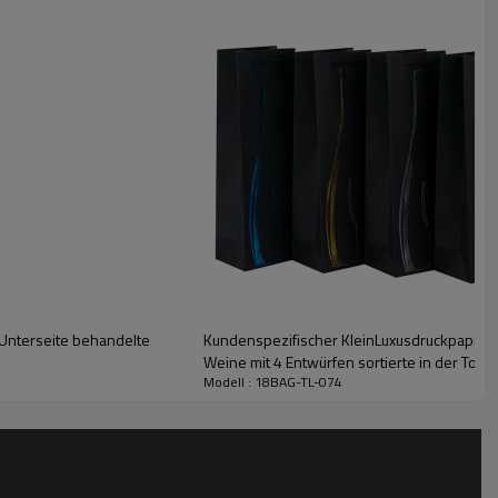
Unterseite behandelte
Kundenspezifischer KleinLuxusdruckpapier
Weine mit 4 Entwürfen sortierte in der Ton
Modell : 18BAG-TL-074