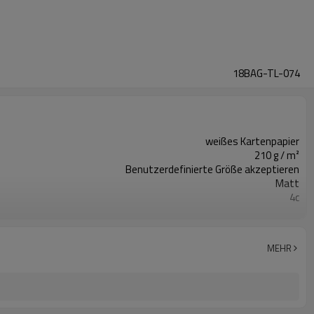
18BAG-TL-074
weißes Kartenpapier
210 g / m²
Benutzerdefinierte Größe akzeptieren
Matt
4c
Heißprägen
Band
MEHR