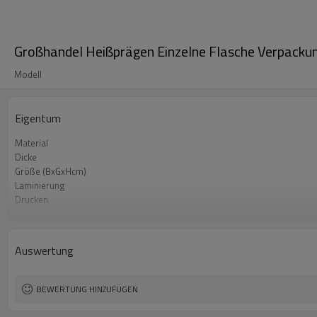
Großhandel Heißprägen Einzelne Flasche Verpackun
Modell
Eigentum
Material
Dicke
Größe (BxGxHcm)
Laminierung
Drucken
Kunstwerk
Griffe
Auswertung
BEWERTUNG HINZUFÜGEN