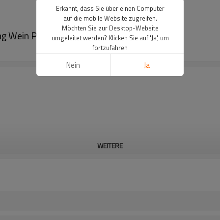
Erkannt, dass Sie über einen Computer
auf die mobile Website zugreifen.
Möchten Sie zur Desktop-Website
g Wein Papiertüten in Tongle Verpackung
umgeleitet werden? Klicken Sie auf 'Ja', um
fortzufahren
Nein
Ja
WEITERE