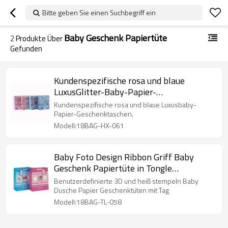
Bitte geben Sie einen Suchbegriff ein
Baby Geschenk Papiertüte
2
Produkte Über
Gefunden
Kundenspezifische rosa und blaue
LuxusGlitter-Baby-Papier-
Geschenktaschen mit 4 Entwürfen
Kundenspezifische rosa und blaue Luxusbaby-
sortierten in der Tongle Verpackung
Papier-Geschenktaschen.
Modell:18BAG-HX-061
Baby Foto Design Ribbon Griff Baby
Geschenk Papiertüte in Tongle
Verpackung
Benutzerdefinierte 3D und heiß stempeln Baby
Dusche Papier Geschenktüten mit Tag
Modell:18BAG-TL-058