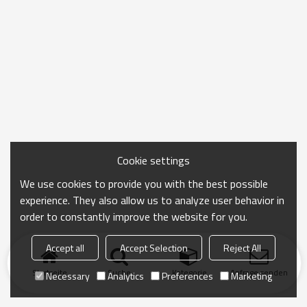
Cookie settings
We use cookies to provide you with the best possible
experience. They also allow us to analyze user behavior in
order to constantly improve the website for you.
Accept all
Accept Selection
Reject All
Startseite
Suche
Kategorie
Anfrage senden
Necessary
Analytics
Preferences
Marketing