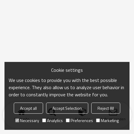
Cookie settings
We use cookies to provide you with the best possible
experience. They also allow us to analyze user behavior in
order to constantly improve the website for you.
Accept all
Accept Selection
Reject All
Startseite
Suche
Kategorie
Anfrage senden
Necessary
Analytics
Preferences
Marketing