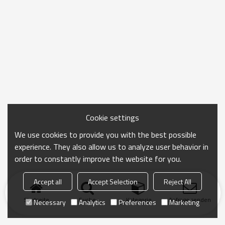
Cookie settings
We use cookies to provide you with the best possible
experience. They also allow us to analyze user behavior in
order to constantly improve the website for you.
Accept all
Accept Selection
Reject All
Startseite
Suche
Kategorie
Anfrage senden
Necessary
Analytics
Preferences
Marketing