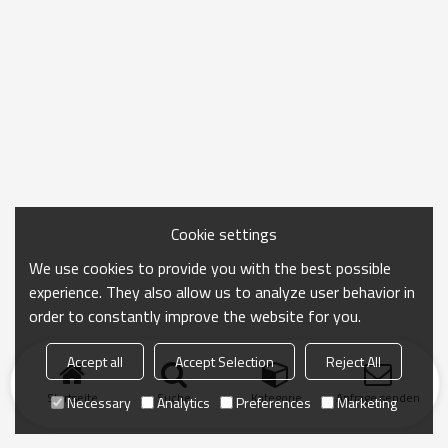
Cookie settings
We use cookies to provide you with the best possible
experience. They also allow us to analyze user behavior in
order to constantly improve the website for you.
Accept all
Accept Selection
Reject All
Startseite
Suche
Kategorie
Anfrage senden
Necessary
Analytics
Preferences
Marketing