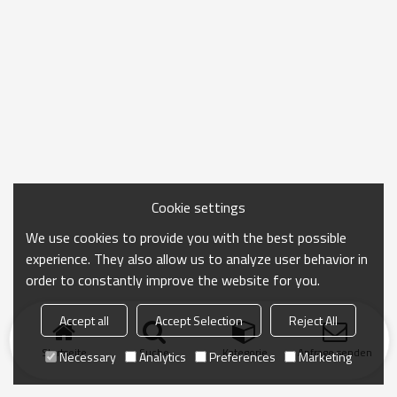
Cookie settings
We use cookies to provide you with the best possible
experience. They also allow us to analyze user behavior in
order to constantly improve the website for you.
Accept all
Accept Selection
Reject All
Startseite
Suche
Kategorie
Anfrage senden
Necessary
Analytics
Preferences
Marketing