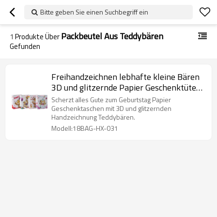
Bitte geben Sie einen Suchbegriff ein
Packbeutel Aus Teddybären
1
Produkte Über
Gefunden
Freihandzeichnen lebhafte kleine Bären
3D und glitzernde Papier Geschenktüten
mit 4 Designs in Tongle Packing sortiert
Scherzt alles Gute zum Geburtstag Papier
Geschenktaschen mit 3D und glitzernden
Handzeichnung Teddybären.
Modell:18BAG-HX-031