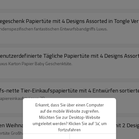
geschenk Papiertüte mit 4 Designs Assorted in Tongle Ve
enspezifischen fantastischen Entwurfsbandgriffs Luxus.
utzerdefinierte Tägliche Papiertüte mit 4 Designs Assort
uxus Karton Papier Baby Geschenktüte.
fs-nette Tier-Einkaufspapiertüte mit 4 Entwürfen sortiert
apiereinkaufsträgers 3D.
Erkannt, dass Sie über einen Computer
auf die mobile Website zugreifen.
Möchten Sie zur Desktop-Website
umgeleitet werden? Klicken Sie auf 'Ja', um
en Weihnachtsgeschenk Papiertüte Großhandel mit 2 Desig
fortzufahren
rtüte Großhandel China-Fabrik.