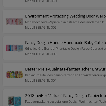
Modell:18BAG-TL-050
Environment Protecting Wedding Door Werbe
Modehochzeits-Papiereinkaufstasche des modernen kund
Modell:18BAG-TL-006
Fancy Design Handle Handmade Baby Cute ben
Günstige Großhandel Phantasie Design Farbe Gedruckt L
Modell:18BAG-TL-005
Bester Preis-Qualitäts-fantastischer Entwur
Karikaturbeutel des neuen reizenden Entwurfstierdruckp
Modell:18BAG-TL-004
2018 heißer Verkauf Fancy Design Papiertüt
Pappverpackung ausgefallene Design Weihnachten Papie