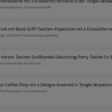
chenktasche mit 4 Entwürfen sortierte in der Tongle-Verp
ierbabytaschen-Fantasieentwürfe.
uck mit Band-Griff-Taschen-Papiertüte mit 4 Entwürfen so
Logo-Geschenk-Verpackungspapiertüte.
 Karton Taschen Großhandel Geburtstag Party Tasche für B
Baby-Papiertüte-Drucken an.
ür Coffee Shop mit 4 Designs Assorted in Tongle Verpacku
fee Papiertüte Geschenkbeutel