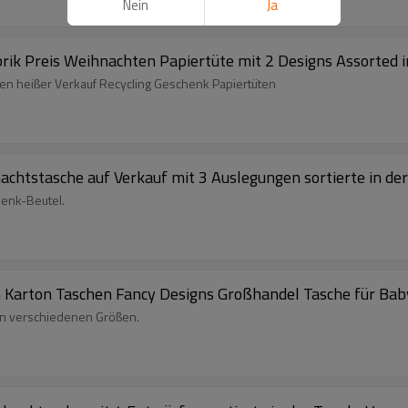
Nein
Ja
rik Preis Weihnachten Papiertüte mit 2 Designs Assorted 
en heißer Verkauf Recycling Geschenk Papiertüten
htstasche auf Verkauf mit 3 Auslegungen sortierte in de
enk-Beutel.
 Karton Taschen Fancy Designs Großhandel Tasche für Baby
en verschiedenen Größen.