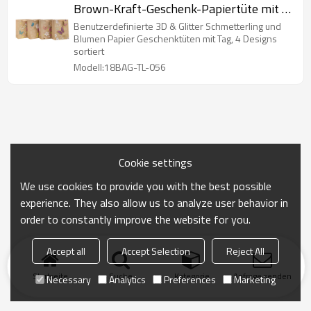
Brown-Kraft-Geschenk-Papiertüte mit 4
Entwürfen sortierte in der Tongle-
Benutzerdefinierte 3D & Glitter Schmetterling und
Verpackung
Blumen Papier Geschenktüten mit Tag, 4 Designs
sortiert
Modell:18BAG-TL-056
Cookie settings
We use cookies to provide you with the best possible
experience. They also allow us to analyze user behavior in
order to constantly improve the website for you.
Accept all
Accept Selection
Reject All
Startseite
Suche
Kategorie
Anfrage senden
Necessary
Analytics
Preferences
Marketing