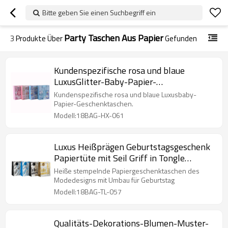
Bitte geben Sie einen Suchbegriff ein
Party Taschen Aus Papier
3
Produkte Über
Gefunden
Kundenspezifische rosa und blaue
LuxusGlitter-Baby-Papier-
Geschenktaschen mit 4 Entwürfen
Kundenspezifische rosa und blaue Luxusbaby-
sortierten in der Tongle Verpackung
Papier-Geschenktaschen.
Modell:18BAG-HX-061
Luxus Heißprägen Geburtstagsgeschenk
Papiertüte mit Seil Griff in Tongle
Verpackung
Heiße stempelnde Papiergeschenktaschen des
Modedesigns mit Umbau für Geburtstag
Modell:18BAG-TL-057
Qualitäts-Dekorations-Blumen-Muster-