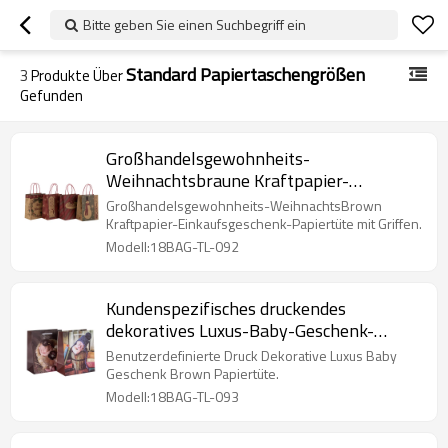
Bitte geben Sie einen Suchbegriff ein
Standard Papiertaschengrößen
3
Produkte Über
Gefunden
Großhandelsgewohnheits-
Weihnachtsbraune Kraftpapier-
Einkaufsgeschenk-Papiertüte mit Griffen
Großhandelsgewohnheits-WeihnachtsBrown
in der Tongling-Verpackung
Kraftpapier-Einkaufsgeschenk-Papiertüte mit Griffen.
Modell:18BAG-TL-092
Kundenspezifisches druckendes
dekoratives Luxus-Baby-Geschenk-
Brown-Papiertüte in der Tongle-
Benutzerdefinierte Druck Dekorative Luxus Baby
Verpackung
Geschenk Brown Papiertüte.
Modell:18BAG-TL-093