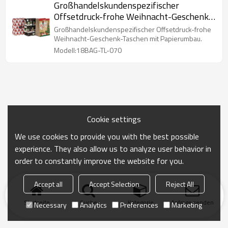
Großhandelskundenspezifischer
Offsetdruck-frohe Weihnacht-Geschenk-
Taschen mit Papierumbau in der Tongle-
Großhandelskundenspezifischer Offsetdruck-frohe
Verpackung
Weihnacht-Geschenk-Taschen mit Papierumbau.
Modell:18BAG-TL-070
Cookie settings
We use cookies to provide you with the best possible
experience. They also allow us to analyze user behavior in
order to constantly improve the website for you.
Accept all
Accept Selection
Reject All
Startseite
Suche
Kategorie
Anfrage senden
Necessary
Analytics
Preferences
Marketing