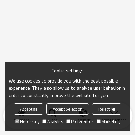
Cookie settings
We use cookies to provide you with the best possible
experience. They also allow us to analyze user behavior in
order to constantly improve the website for you.
Accept all
Accept Selection
Reject All
Startseite
Suche
Kategorie
Anfrage senden
Necessary
Analytics
Preferences
Marketing